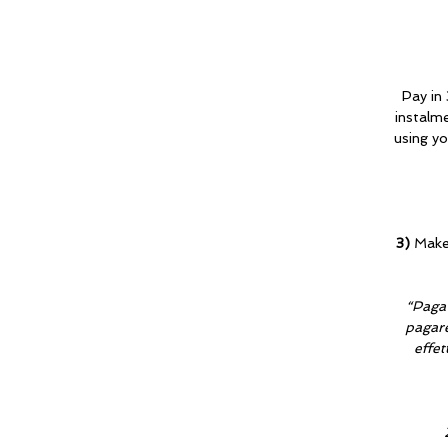
Pay in 
instalm
using yo
3)
Make
“Paga 
pagare
effet