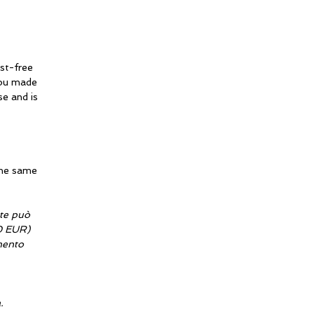
est-free
you made
se and is
the same
nte può
00 EUR)
amento
.