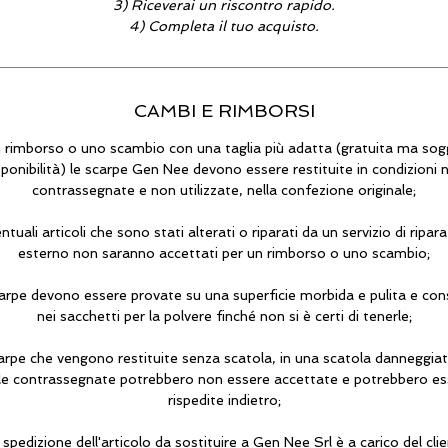
3) Riceverai un riscontro rapido.
4) Completa il tuo acquisto.
CAMBI E RIMBORSI
 rimborso o uno scambio con una taglia più adatta (gratuita ma sog
sponibilità) le scarpe Gen Nee devono essere restituite in condizioni 
contrassegnate e non utilizzate, nella confezione originale;
ntuali articoli che sono stati alterati o riparati da un servizio di ripar
esterno non saranno accettati per un rimborso o uno scambio;
arpe devono essere provate su una superficie morbida e pulita e co
nei sacchetti per la polvere finché non si è certi di tenerle;
arpe che vengono restituite senza scatola, in una scatola danneggia
le contrassegnate potrebbero non essere accettate e potrebbero es
rispedite indietro;
a spedizione dell'articolo da sostituire a Gen Nee Srl è a carico del clie