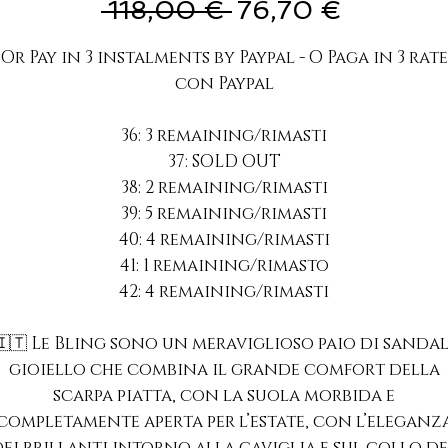
Prezzo
Prezzo
 118,00 € 
76,70 €
regolare
scontato
Or Pay in 3 instalments by Paypal - O Paga in 3 rate
con Paypal
36: 3 remaining/rimasti
37: SOLD OUT
38: 2 remaining/rimasti
39: 5 remaining/rimasti
40: 4 remaining/rimasti
41: 1 remaining/rimasto
42: 4 remaining/rimasti
🇮🇹 Le Bling sono un meraviglioso paio di sandal
gioiello che combina il grande comfort della
scarpa piatta, con la suola morbida e
completamente aperta per l’estate, con l’eleganz
dei brillanti intorno alla caviglia e sul collo de