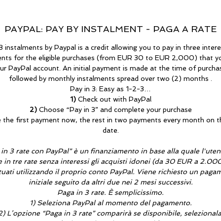
PAYPAL: PAY BY INSTALMENT - PAGA A RATE
3 instalments by Paypal is a credit allowing you to pay in three inter
ents for the eligible purchases (from EUR 30 to EUR 2,000) that 
ur PayPal account. An initial payment is made at the time of purcha
followed by monthly instalments spread over two (2) months .
Pay in 3: Easy as 1-2-3…
1)
Check out with PayPal
2)
Choose “Pay in 3” and complete your purchase
 the first payment now, the rest in two payments every month on 
date.
in 3 rate con PayPal” è un finanziamento in base alla quale l'ute
 in tre rate senza interessi gli acquisti idonei (da 30 EUR a 2.0
tuati utilizzando il proprio conto PayPal. Viene richiesto un pag
iniziale seguito da altri due nei 2 mesi successivi.
Paga in 3 rate. È semplicissimo.
1) Seleziona PayPal al momento del pagamento.
2) L’opzione “Paga in 3 rate” comparirà se disponibile, selezionala