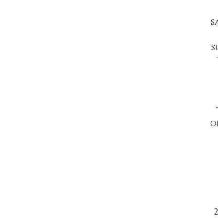
s
s
o
2