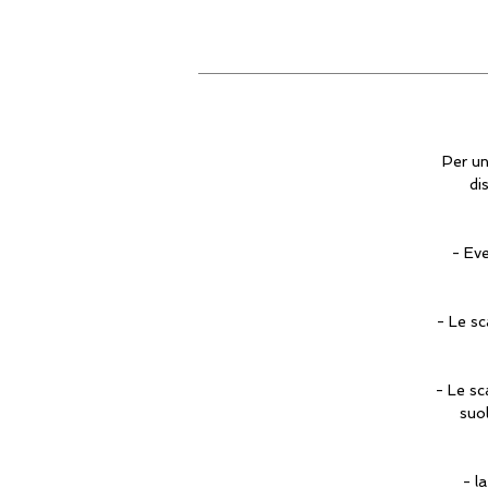
Per un
di
- Eve
- Le sc
- Le sc
suo
- l