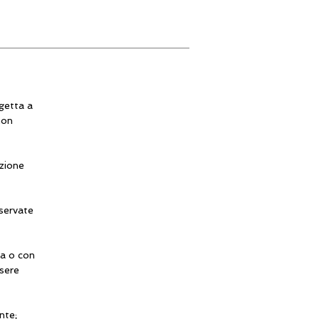
getta a
non
azione
nservate
ta o con
sere
nte;