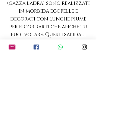
(gazza ladra) sono realizzati
in morbida ecopelle e
decorati con lunghe piume
per ricordarti che anche tu
puoi volare. Questi sandali
aumentano la fiducia in te
stesso nel momento in cui li
indossi e l'elegante bianco e
nero è il perfetto connubio
con qualsiasi outfit: non ti
dovrai preoccupare di nulla e
sarai solo la bellissima
persona che sei.
tacco 10 cm
ecopelle e piume eco
soffice cuscinetto nella