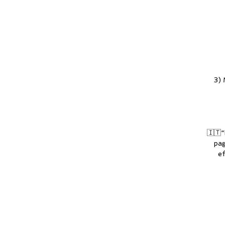
3) 
🇮🇹“
pag
ef