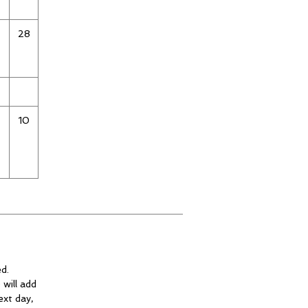
28
10
d.
 will add
ext day,