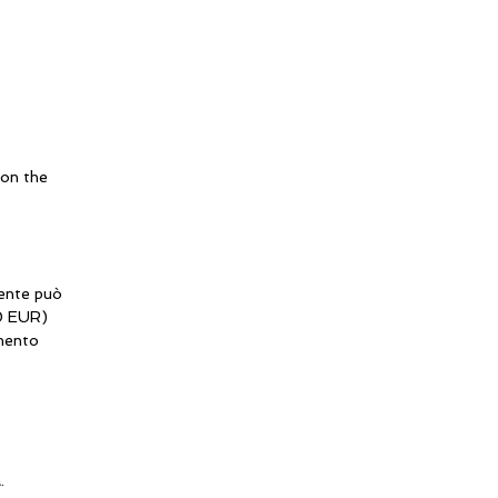
 on the
tente può
00 EUR)
amento
.