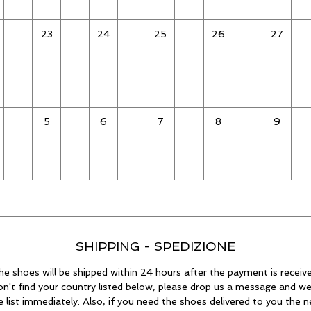
23
24
25
26
27
5
6
7
8
9
SHIPPING - SPEDIZIONE
he shoes will be shipped within 24 hours after the payment is receive
on't find your country listed below, please drop us a message and we
he list immediately. Also, if you need the shoes delivered to you the n